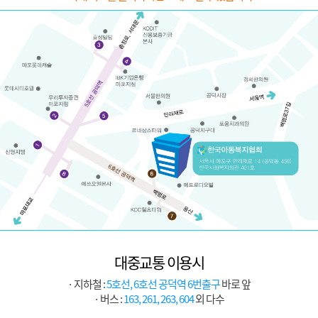
대중교통 이용시
· 지하철 :
5호선, 6호선 공덕역 6번출구
바로 앞
· 버스 :
163, 261, 263, 604
외 다수