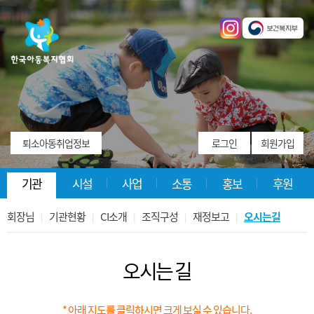
퇴소아동취업정보
로그인
회원가입
기관
시설
사업
소통
홍보
후원
회장님
기관현황
CI소개
조직구성
재정보고
오시는길
|
|
|
|
|
오시는 길
* 아래 지도를 클릭하시면 크게 보실 수 있습니다.