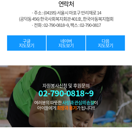
연락처
· 주소 : (04195) 서울시 마포구 만리재로 14
(공덕동 456) 한국사회복지회관 401호, 한국아동복지협회
· 전화 : 02-790-0818~9, 팩스 : 02-790-0817
구글
네이버
다음
지도보기
지도보기
지도보기
자원봉사신청 및 후원문의
02-790-0818~9
여러분의 따뜻한
사랑과 관심의 손길
이
아이들에게
희망과 용기
가 됩니다!!