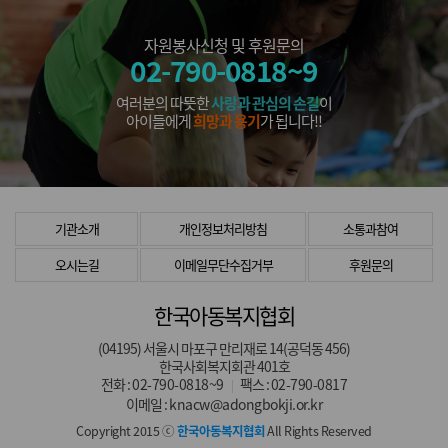
자원봉사신청 및 후원문의
02-790-0818~9
여러분의 따뜻한
사랑과 관심의 손길
이
아이들에게
희망과 용기
가 됩니다!!
기관소개
개인정보처리방침
소통과참여
오시는길
이메일무단수집거부
후원문의
한국아동복지협회
(04195) 서울시 마포구 만리재로 14(공덕동 456)
한국사회복지회관 401호
전화 :
02-790-0818~9
팩스 :
02-790-0817
|
이메일 :
knacw@adongbokji.or.kr
Copyright 2015 ⓒ
한국아동복지협회
All Rights Reserved