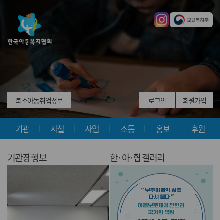
퇴소아동취업정보
로그인
회원가입
기관
시설
사업
소통
홍보
후원
기관장 행보
한·아·협 갤러리