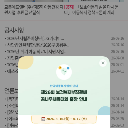
교촌에프앤비(주) ‘제5회 아동건강 지
[공지]
「보호아동의 삶을 다시 묻
원사업’ 후원금 전달식
다」 아동복지 정책토론회 개최
공지사항
·
2026년 자립준비청년 [LIG 커리어 ...
26-07-16
·
사단법인 유쾌한 반란 '2026 구멍뒤주...
26-07-16
·
2026년 [위기 아동 의료비 지원 사업...
26-07-16
·
자립준비청년 여성의 건강권 확보를 위한 ...
26-07-08
·
2026년 사랑의전화복지재단 '쌀랄라 프...
26-07-01
·
에쓰-오일과 함께하는 자립준비청년 취업...
26-04-01
언론보도
·
[복지타임즈] 제2회 한국아동복지대회, ...
26-01-14
·
[조선비즈] 한국아동복지협회, 제2회 한...
26-01-14
·
[일간스포츠] 교촌치킨, 보호대상아동과 ...
26-01-14
·
[이투데이] 공공책임 강화 속 아동복지시...
25-06-25
·
[이뉴스투데이] 드림텍, 이공계 자립준비...
25-02-03